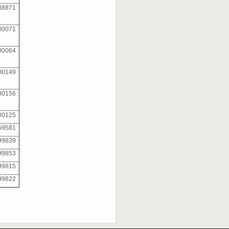
88871
00071
00064
00149
00156
00125
59581
99839
99853
99815
99822