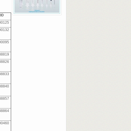
OD
00125
00132
00095
88819
88826
88833
88840
88857
88864
00460