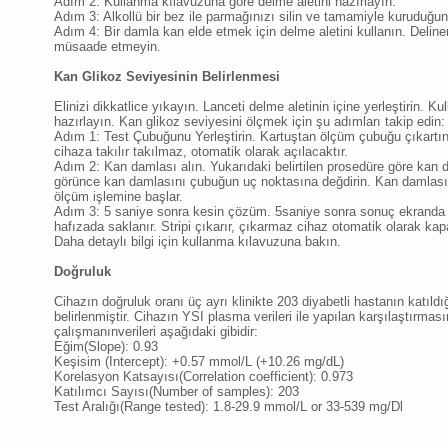
Adım 2: Kullanma kılavuzuna göre delme aletini hazırlayın.
Adım 3: Alkollü bir bez ile parmağınızı silin ve tamamiyle kuruduğu
Adım 4: Bir damla kan elde etmek için delme aletini kullanın. Delin
müsaade etmeyin.
Kan Glikoz Seviyesinin Belirlenmesi
Elinizi dikkatlice yıkayın. Lanceti delme aletinin içine yerleştirin. K
hazırlayın. Kan glikoz seviyesini ölçmek için şu adımları takip edin:
Adım 1: Test Çubuğunu Yerleştirin. Kartuştan ölçüm çubuğu çıkartın
cihaza takılır takılmaz, otomatik olarak açılacaktır.
Adım 2: Kan damlası alın. Yukarıdaki belirtilen prosedüre göre kan 
görünce kan damlasını çubuğun uç noktasına değdirin. Kan damlası 
ölçüm işlemine başlar.
Adım 3: 5 saniye sonra kesin çözüm. 5saniye sonra sonuç ekranda g
hafızada saklanır. Stripi çıkarır, çıkarmaz cihaz otomatik olarak kap
Daha detaylı bilgi için kullanma kılavuzuna bakın.
Doğruluk
Cihazın doğruluk oranı üç ayrı klinikte 203 diyabetli hastanın katıl
belirlenmiştir. Cihazın YSI plasma verileri ile yapılan karşılaştırması
çalışmanınverileri aşağıdaki gibidir:
Eğim(Slope): 0.93
Keşisim (Intercept): +0.57 mmol/L (+10.26 mg/dL)
Korelasyon Katsayısı(Correlation coefficient): 0.973
Katılımcı Sayısı(Number of samples): 203
Test Aralığı(Range tested): 1.8-29.9 mmol/L or 33-539 mg/Dl