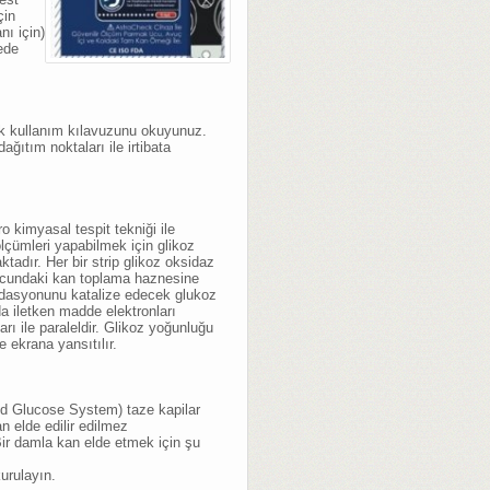
çin
nı için)
ede
k kullanım kılavuzunu okuyunuz.
ağıtım noktaları ile irtibata
 kimyasal tespit tekniği ile
ölçümleri yapabilmek için glikoz
ktadır. Her bir strip glikoz oksidaz
in ucundaki kan toplama haznesine
sidasyonunu katalize edecek glukoz
a iletken madde elektronları
arı ile paraleldir. Glikoz yoğunluğu
 ekrana yansıtılır.
od Glucose System) taze kapilar
an elde edilir edilmez
 Bir damla kan elde etmek için şu
urulayın.