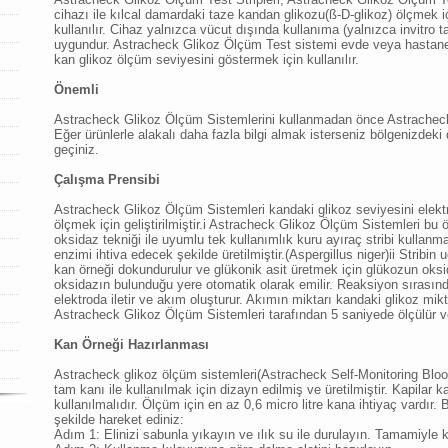
cihazı ile kılcal damardaki taze kandan glikozu(ß-D-glikoz) ölçmek i
kullanılır. Cihaz yalnızca vücut dışında kullanıma (yalnızca invitro ta
uygundur. Astracheck Glikoz Ölçüm Test sistemi evde veya hastan
kan glikoz ölçüm seviyesini göstermek için kullanılır.
Önemli
Astracheck Glikoz Ölçüm Sistemlerini kullanmadan önce Astrachec
Eğer ürünlerle alakalı daha fazla bilgi almak isterseniz bölgenizdeki d
geçiniz.
Çalışma Prensibi
Astracheck Glikoz Ölçüm Sistemleri kandaki glikoz seviyesini elektro
ölçmek için geliştirilmiştir.i Astracheck Glikoz Ölçüm Sistemleri bu 
oksidaz tekniği ile uyumlu tek kullanımlık kuru ayıraç stribi kullanma
enzimi ihtiva edecek şekilde üretilmiştir.(Aspergillus niger)ii Strib
kan örneği dokundurulur ve glükonik asit üretmek için glükozun ok
oksidazın bulunduğu yere otomatik olarak emilir. Reaksiyon sırasınd
elektroda iletir ve akım oluşturur. Akımın miktarı kandaki glikoz mikt
Astracheck Glikoz Ölçüm Sistemleri tarafından 5 saniyede ölçülür ve
Kan Örneği Hazırlanması
Astracheck glikoz ölçüm sistemleri(Astracheck Self-Monitoring Blo
tam kanı ile kullanılmak için dizayn edilmiş ve üretilmiştir. Kapilar k
kullanılmalıdır. Ölçüm için en az 0,6 micro litre kana ihtiyaç vardır.
şekilde hareket ediniz:
Adım 1: Elinizi sabunla yıkayın ve ılık su ile durulayın. Tamamiyle k