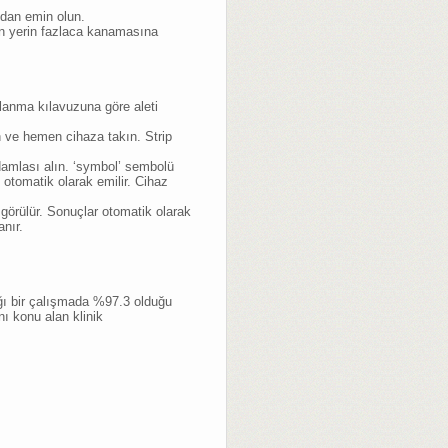
ndan emin olun.
en yerin fazlaca kanamasına
ullanma kılavuzuna göre aleti
 ve hemen cihaza takın. Strip
damlası alın. ‘symbol’ sembolü
otomatik olarak emilir. Cihaz
örülür. Sonuçlar otomatik olarak
anır.
dığı bir çalışmada %97.3 olduğu
nı konu alan klinik