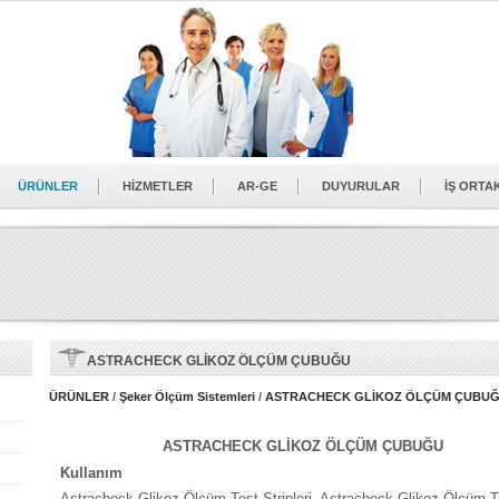
ÜRÜNLER
HİZMETLER
AR-GE
DUYURULAR
İŞ ORTA
ASTRACHECK GLİKOZ ÖLÇÜM ÇUBUĞU
ÜRÜNLER
/
Şeker Ölçüm Sistemleri
/
ASTRACHECK GLİKOZ ÖLÇÜM ÇUBU
ASTRACHECK GLİKOZ ÖLÇÜM ÇUBUĞU
Kullanım
Astracheck Glikoz Ölçüm Test Stripleri, Astracheck Glikoz Ölçüm T